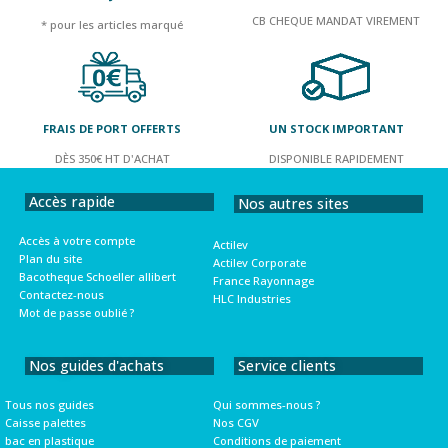
CB CHEQUE MANDAT VIREMENT
* pour les articles marqué
FRAIS DE PORT OFFERTS
UN STOCK IMPORTANT
DÈS 350€ HT D'ACHAT
DISPONIBLE RAPIDEMENT
Accès rapide
Nos autres sites
Accès à votre compte
Actilev
Plan du site
Actilev Corporate
Bacotheque Schoeller allibert
France Rayonnage
Contactez-nous
HLC Industries
Mot de passe oublié ?
Nos guides d'achats
Service clients
Tous nos guides
Qui sommes-nous ?
Caisse palettes
Nos CGV
bac en plastique
Conditions de paiement