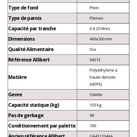
Type de fond
Plein
Type de parois
Pleines
Capacité par tranche
0 à 20 litres
Dimensions
400x300 mm
Qualité Alimentaire
Oui
Référence Allibert
04312
Polyethylene a
Matière
haute densite
(HDPE)
Genre
Odette
Capacité statique (kg)
150 kg
Pas de gerbage
99
Conditionnement par palette
100
Ancien référence Allibert
GA431204AA