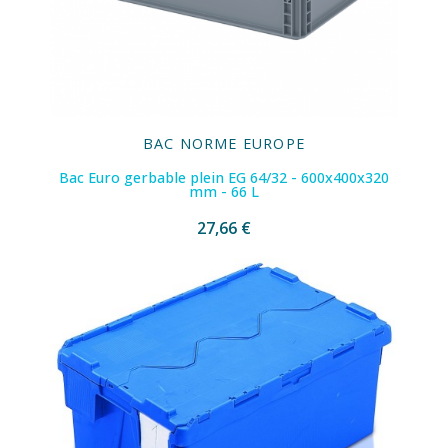
BAC NORME EUROPE
Bac Euro gerbable plein EG 64/32 - 600x400x320
mm - 66 L
27,66 €