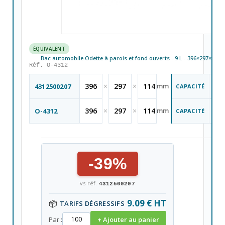
ÉQUIVALENT
Bac automobile Odette à parois et fond ouverts - 9 L - 396×297×114
Réf. O-4312
9
396
×
297
×
114
mm
4312500207
CAPACITÉ
Li
L
9
396
×
297
×
114
mm
O-4312
CAPACITÉ
Li
L
-39%
vs réf.
4312500207
9.09 € HT
📦
TARIFS DÉGRESSIFS
Par :
+ Ajouter au panier