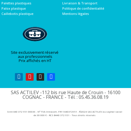
Palettes plastiques
Livraison & Transport
Palox plastique
Politique de confidentialité
Caillebotis plastique
Mentions légales
Site exclusivement réservé
aux professionnels
Prix affichés en HT
SAS ACTILEV -112 bis rue Haute de Crouin - 16100
COGNAC - FRANCE - Tél. : 05.45.36.08.19​
Siret 440 372 951 00036 - N° TVA Intracom. FR11440372951 - ©2024 SAS ACTILEV au capital social
de 30 000 € - RCS B440 372 951 - Tous droits réservés​​