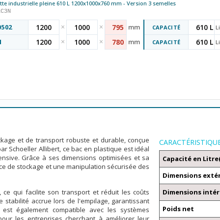
tte industrielle pleine 610 L 1200x1000x760 mm - Version 3 semelles
1C3N
×
×
0502
1200
1000
795
mm
610 L
CAPACITÉ
L
×
×
N
1200
1000
780
mm
610 L
CAPACITÉ
L
kage et de transport robuste et durable, conçue
CARACTÉRISTIQU
r Schoeller Allibert, ce bac en plastique est idéal
ntensive. Grâce à ses dimensions optimisées et sa
Capacité en Litre
pace de stockage et une manipulation sécurisée des
Dimensions exté
ce qui facilite son transport et réduit les coûts
Dimensions intér
stabilité accrue lors de l'empilage, garantissant
Poids net
og est également compatible avec les systèmes
pour les entreprises cherchant à améliorer leur