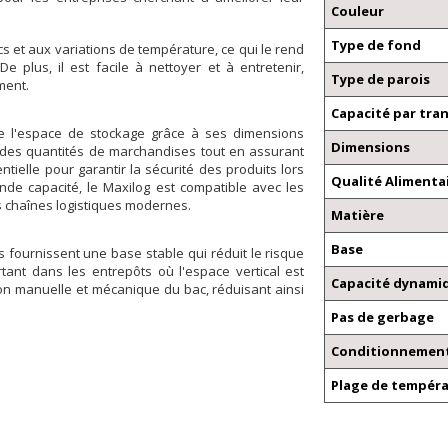
Couleur
Type de fond
s et aux variations de température, ce qui le rend
e plus, il est facile à nettoyer et à entretenir,
Type de parois
ment.
Capacité par tra
 de l'espace de stockage grâce à ses dimensions
Dimensions
andes quantités de marchandises tout en assurant
entielle pour garantir la sécurité des produits lors
Qualité Alimenta
de capacité, le Maxilog est compatible avec les
es chaînes logistiques modernes.
Matière
Base
s fournissent une base stable qui réduit le risque
tant dans les entrepôts où l'espace vertical est
Capacité dynamiq
ion manuelle et mécanique du bac, réduisant ainsi
Pas de gerbage
Conditionnement
Plage de tempér