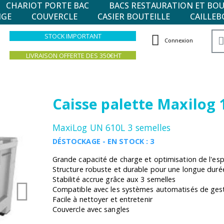
CHARIOT PORTE BAC
BACS RESTAURATION ET BO
NGE
COUVERCLE
CASIER BOUTEILLE
CAILLEB
STOCK IMPORTANT
Connexion
LIVRAISON OFFERTE DES 350€HT
Caisse palette Maxilog
MaxiLog UN 610L 3 semelles
DÉSTOCKAGE - EN STOCK : 3
Grande capacité de charge et optimisation de l'es
Structure robuste et durable pour une longue duré
Stabilité accrue grâce aux 3 semelles
Compatible avec les systèmes automatisés de gest
Facile à nettoyer et entretenir
Couvercle avec sangles