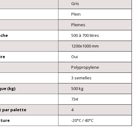
Gris
Plein
Pleines
nche
500 à 700 litres
1200x1000 mm
ire
Oui
Polypropylene
3 semelles
ue (kg)
500 kg
734
 par palette
4
ature
-20°C / 40°C