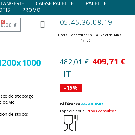
ULANGERIE
CAISSE PALETTE
PALETTE
OTIS
PROMO
05.45.36.08.19
0,00 €
Du Lundi au vendredi de 8h30 à 12h et de 14h à
17h30 ​
409,71 €
482,01 €
 1200x1000
HT
-15%
pace de stockage
e de vie
Référence
44293U0502
Expédié sous :
Nous consulter
ion de stocks