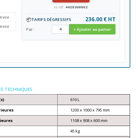
vs réf.
44293U0502
itre(s)
236.00 € HT
📦
TARIFS DÉGRESSIFS
itre(s)
Par :
+ Ajouter au panier
ES TECHNIQUES
(s)
610 L
rieures
1200 x 1000 x 795 mm
ieures
1108 x 908 x 600 mm
45 kg