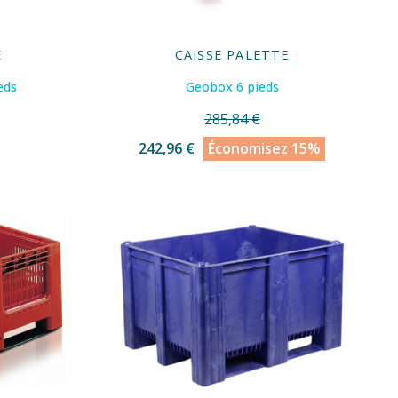
E
CAISSE PALETTE
eds
Geobox 6 pieds
285,84 €
242,96 €
Économisez 15%