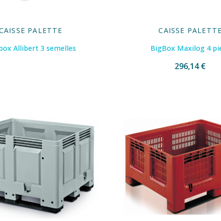
CAISSE PALETTE
CAISSE PALETT
ox Allibert 3 semelles
BigBox Maxilog 4 pi
296,14 €