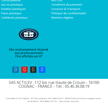
Caisse palettes
Nos CGV
bac en plastique
Conditions de paiement
Palettes plastiques
Livraison & Transport
Palox plastique
Politique de confidentialité
Caillebotis plastique
Mentions légales
Site exclusivement réservé
aux professionnels
Prix affichés en HT
SAS ACTILEV -112 bis rue Haute de Crouin - 16100
COGNAC - FRANCE - Tél. : 05.45.36.08.19​
Siret 440 372 951 00036 - N° TVA Intracom. FR11440372951 - ©2024 SAS ACTILEV au capital social
de 30 000 € - RCS B440 372 951 - Tous droits réservés​​