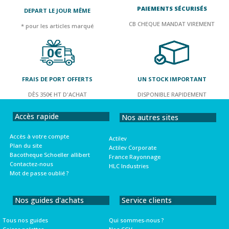
PAIEMENTS SÉCURISÉS
DEPART LE JOUR MÊME
CB CHEQUE MANDAT VIREMENT
* pour les articles marqué
FRAIS DE PORT OFFERTS
UN STOCK IMPORTANT
DÈS 350€ HT D'ACHAT
DISPONIBLE RAPIDEMENT
Accès rapide
Nos autres sites
Accès à votre compte
Actilev
Plan du site
Actilev Corporate
Bacotheque Schoeller allibert
France Rayonnage
Contactez-nous
HLC Industries
Mot de passe oublié ?
Nos guides d'achats
Service clients
Tous nos guides
Qui sommes-nous ?