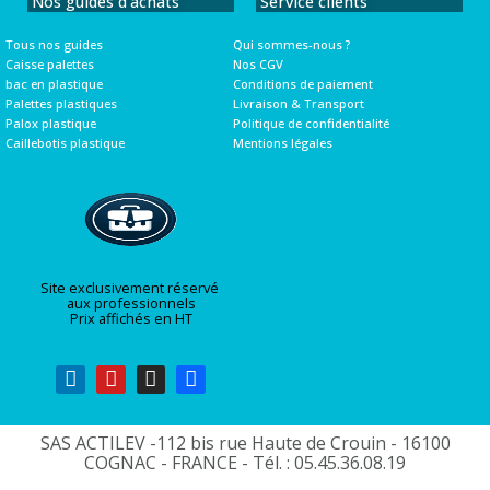
Nos guides d'achats
Service clients
Tous nos guides
Qui sommes-nous ?
Caisse palettes
Nos CGV
bac en plastique
Conditions de paiement
Palettes plastiques
Livraison & Transport
Palox plastique
Politique de confidentialité
Caillebotis plastique
Mentions légales
Site exclusivement réservé
aux professionnels
Prix affichés en HT
SAS ACTILEV -112 bis rue Haute de Crouin - 16100
COGNAC - FRANCE - Tél. : 05.45.36.08.19​