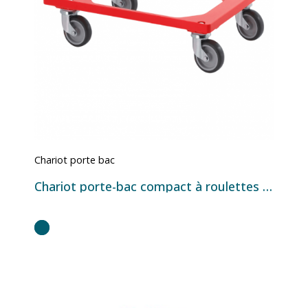
Chariot porte bac
Chariot porte-bac compact à roulettes caoutchouc pour bacs Europe 600 x 400 mm