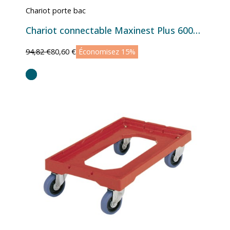
Chariot porte bac
Chariot connectable Maxinest Plus 600x454
94,82 €
80,60 €
Économisez 15%