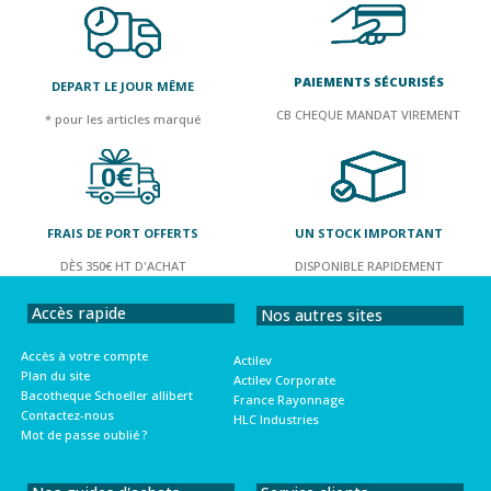
PAIEMENTS SÉCURISÉS
DEPART LE JOUR MÊME
CB CHEQUE MANDAT VIREMENT
* pour les articles marqué
FRAIS DE PORT OFFERTS
UN STOCK IMPORTANT
DÈS 350€ HT D'ACHAT
DISPONIBLE RAPIDEMENT
Accès rapide
Nos autres sites
Accès à votre compte
Actilev
Plan du site
Actilev Corporate
Bacotheque Schoeller allibert
France Rayonnage
Contactez-nous
HLC Industries
Mot de passe oublié ?