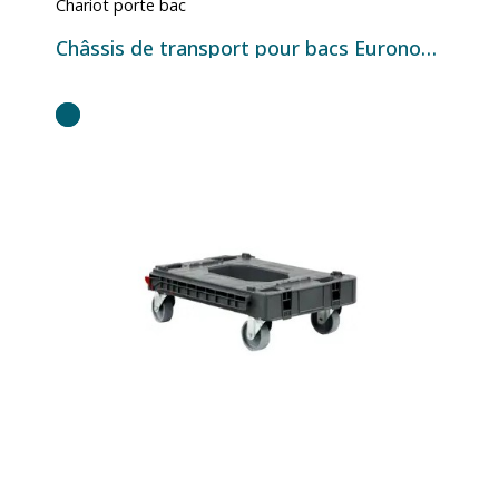
Chariot porte bac
Châssis de transport pour bacs Euronorm 600×400 - 615×415×161 mm