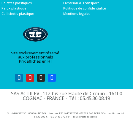
Palettes plastiques
Livraison & Transport
Palox plastique
Politique de confidentialité
Caillebotis plastique
Mentions légales
Site exclusivement réservé
aux professionnels
Prix affichés en HT
SAS ACTILEV -112 bis rue Haute de Crouin - 16100
COGNAC - FRANCE - Tél. : 05.45.36.08.19​
Siret 440 372 951 00036 - N° TVA Intracom. FR11440372951 - ©2024 SAS ACTILEV au capital social
de 30 000 € - RCS B440 372 951 - Tous droits réservés​​