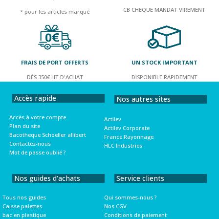
CB CHEQUE MANDAT VIREMENT
* pour les articles marqué
FRAIS DE PORT OFFERTS
UN STOCK IMPORTANT
DÈS 350€ HT D'ACHAT
DISPONIBLE RAPIDEMENT
Accès rapide
Nos autres sites
Accès à votre compte
Actilev
Plan du site
Actilev Corporate
Bacotheque Schoeller allibert
France Rayonnage
Contactez-nous
HLC Industries
Mot de passe oublié ?
Nos guides d'achats
Service clients
Tous nos guides
Qui sommes-nous ?
Caisse palettes
Nos CGV
bac en plastique
Conditions de paiement