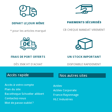
PAIEMENTS SÉCURISÉS
DEPART LE JOUR MÊME
CB CHEQUE MANDAT VIREMENT
* pour les articles marqué
FRAIS DE PORT OFFERTS
UN STOCK IMPORTANT
DÈS 350€ HT D'ACHAT
DISPONIBLE RAPIDEMENT
Accès rapide
Nos autres sites
Accès à votre compte
Actilev
Plan du site
Actilev Corporate
Bacotheque Schoeller allibert
France Rayonnage
Contactez-nous
HLC Industries
Mot de passe oublié ?