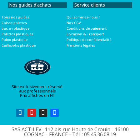
Nos guides d'achats
Service clients
Tous nos guides
Qui sommes-nous ?
Caisse palettes
Nos CGV
bac en plastique
Conditions de paiement
Palettes plastiques
Livraison & Transport
Palox plastique
Politique de confidentialité
Caillebotis plastique
Mentions légales
Site exclusivement réservé
aux professionnels
Prix affichés en HT
SAS ACTILEV -112 bis rue Haute de Crouin - 16100
COGNAC - FRANCE - Tél. : 05.45.36.08.19​