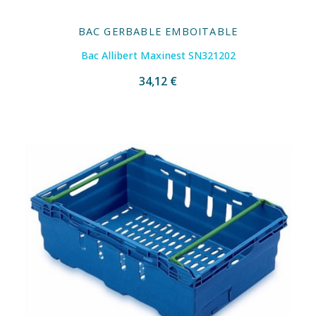
BAC GERBABLE EMBOITABLE
Bac Allibert Maxinest SN321202
34,12 €