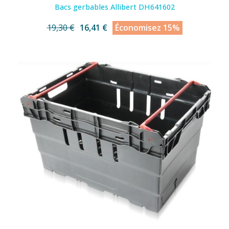
Bacs gerbables Allibert DH641602
19,30 €
16,41 €
Économisez 15%