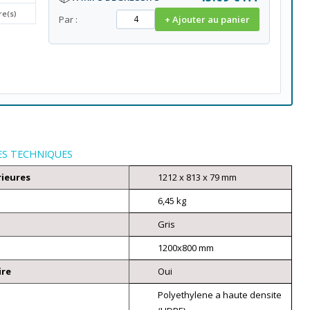
re(s)
Par :
+ Ajouter au panier
ES TECHNIQUES
rieures
1212 x 813 x 79 mm
6,45 kg
Gris
1200x800 mm
ire
Oui
Polyethylene a haute densite