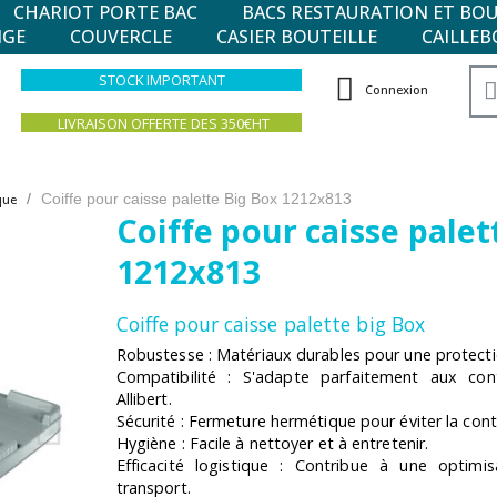
CHARIOT PORTE BAC
BACS RESTAURATION ET BO
NGE
COUVERCLE
CASIER BOUTEILLE
CAILLEB
STOCK IMPORTANT
Connexion
LIVRAISON OFFERTE DES 350€HT
Coiffe pour caisse palette Big Box 1212x813
que
Coiffe pour caisse palet
1212x813
Coiffe pour caisse palette big Box
Robustesse : Matériaux durables pour une protect
Compatibilité : S'adapte parfaitement aux con
Allibert.
Sécurité : Fermeture hermétique pour éviter la con
Hygiène : Facile à nettoyer et à entretenir.
Efficacité logistique : Contribue à une optim
transport.