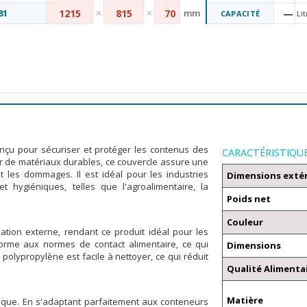
×
×
81
1215
815
70
mm
—
CAPACITÉ
Lit
nçu pour sécuriser et protéger les contenus des
CARACTÉRISTIQU
ir de matériaux durables, ce couvercle assure une
 les dommages. Il est idéal pour les industries
Dimensions exté
t hygiéniques, telles que l'agroalimentaire, la
Poids net
Couleur
tion externe, rendant ce produit idéal pour les
forme aux normes de contact alimentaire, ce qui
Dimensions
 polypropylène est facile à nettoyer, ce qui réduit
Qualité Alimenta
Matière
stique. En s'adaptant parfaitement aux conteneurs