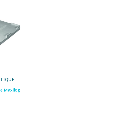
STIQUE
te Maxilog