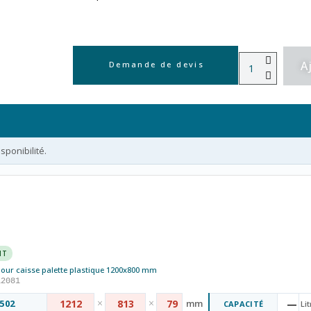
A
Demande de devis
ponibilité.
NT
pour caisse palette plastique 1200x800 mm
12081
×
×
502
1212
813
79
mm
—
CAPACITÉ
Lit