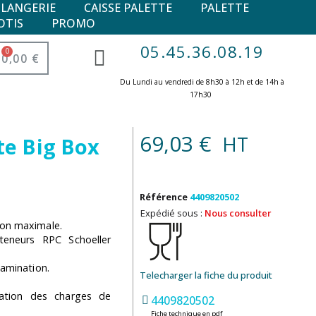
ULANGERIE
CAISSE PALETTE
PALETTE
OTIS
PROMO
05.45.36.08.19
0,00 €
Du Lundi au vendredi de 8h30 à 12h et de 14h à
17h30 ​
69,03 €
HT
te Big Box
Référence
4409820502
Expédié sous :
Nous consulter
ion maximale.
teneurs RPC Schoeller
tamination.
Telecharger la fiche du produit
isation des charges de
4409820502
Fiche technique en pdf