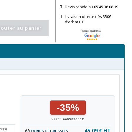
Devis rapide au 05.45.36.08.19​
Livraison offerte dès 350€
d'achat​ HT
jouter au panier
-35%
vs réf.
4409820502
re(s)
45.09 € HT
📦
TARIFS DÉGRESSIFS