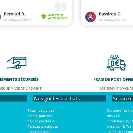
IEMENTS SÉCURISÉS
FRAIS DE PORT OFFE
HEQUE MANDAT VIREMENT
DÈS 350€ HT D'ACHA
Service c
Nos guides d'achats
Qui sommes-nou
Tous nos guides
Nos CGV
Caisse palettes
Conditions de p
bac en plastique
Livraison & Tra
Palettes plastiques
Politique de conf
Palox plastique