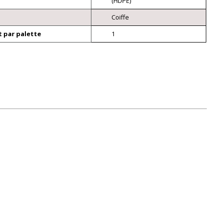
(HDPE)
Coiffe
 par palette
1