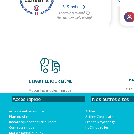
PA
DEPART LE JOUR MÊME
CB C
* pour les articles marqué
Nos autres sites
Accès rapide
Actilev
Accès à votre compte
Actilev Corporate
Plan du site
France Rayonnage
Bacotheque Schoeller allibert
HLC Industries
Contactez-nous
Mot de passe oublié ?