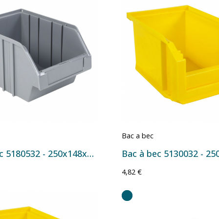
Bac a bec
Bac à bec 5180532 - 250x148x130 mm - 4 L Gris
4,82 €