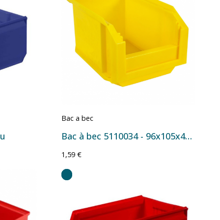
Bac a bec
eu
Bac à bec 5110034 - 96x105x45 mm - 0,2 L Jaune
1,59 €