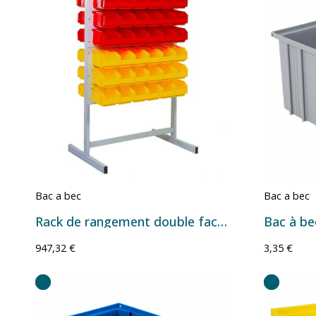
Bac a bec
Bac a bec
Rack de rangement double face Série European avec bacs à bec – Plusieurs configurations
947,32 €
3,35 €