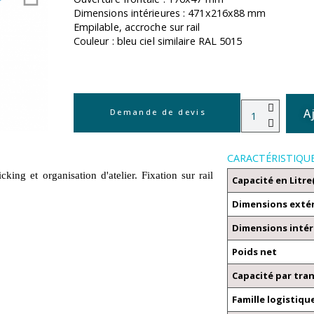
Dimensions intérieures : 471x216x88 mm
Empilable, accroche sur rail
Couleur : bleu ciel similaire RAL 5015
A
Demande de devis
CARACTÉRISTIQU
ng et organisation d'atelier. Fixation sur rail
Capacité en Litre
Dimensions exté
Dimensions intér
Poids net
Capacité par tra
Famille logistiqu