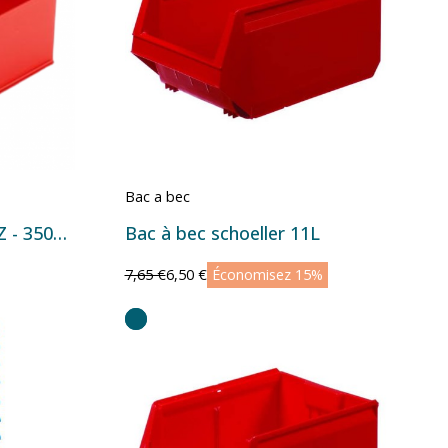
Bac a bec
Bac à bec Silafix taille 3Z - 350x210x145 mm - 8 L Rouge
Bac à bec schoeller 11L
7,65 €
6,50 €
Économisez 15%