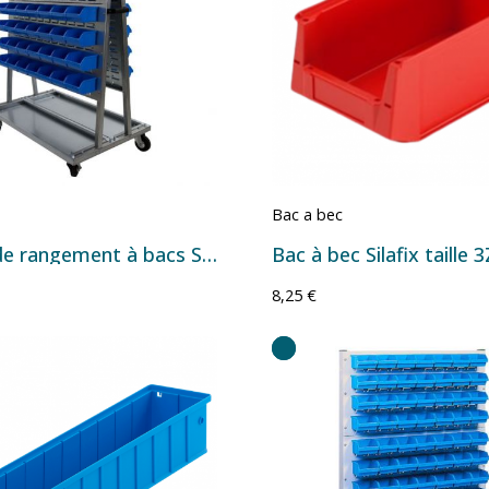
Bac a bec
Chariot de rangement à bacs Série ECO sur roulettes – Plusieurs configurations de bacs
8,25 €