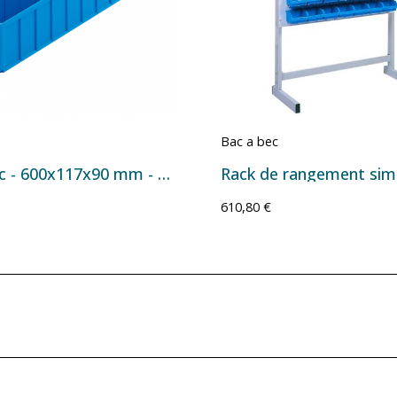
Bac a bec
Bac à bec - 600x117x90 mm - 5,1 L
610,80 €