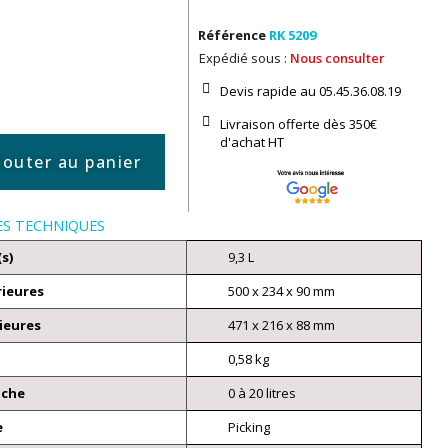
Référence
RK 5209
Expédié sous :
Nous consulter
Devis rapide au 05.45.36.08.19​
Livraison offerte dès 350€
d'achat​ HT
jouter au panier
ES TECHNIQUES
(s)
9,3 L
rieures
500 x 234 x 90 mm
ieures
471 x 216 x 88 mm
0,58 kg
nche
0 à 20 litres
e
Picking