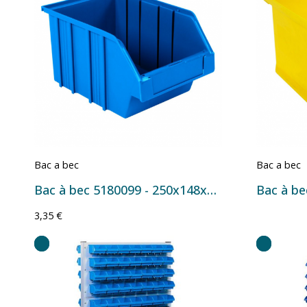
Bac a bec
Bac a bec
Bac à bec 5180099 - 250x148x130 mm - 4 L Bleu
3,35 €