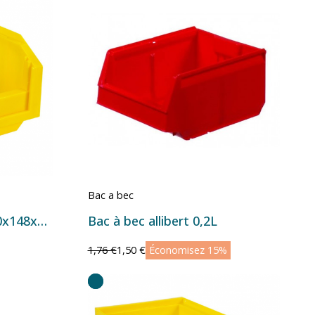
Bac a bec
Bac à bec 5130032 - 250x148x130 mm - 4 L Jaune
Bac à bec allibert 0,2L
1,76 €
1,50 €
Économisez 15%