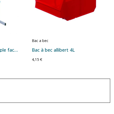
Bac a bec
Rack de rangement simple face Série ECO avec bacs à bec – Plusieurs configurations
Bac à bec allibert 4L
4,15 €