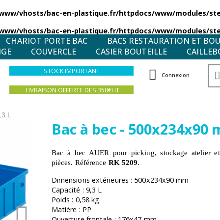
/www/vhosts/bac-en-plastique.fr/httpdocs/www/modules/stea
/www/vhosts/bac-en-plastique.fr/httpdocs/www/modules/stea
CHARIOT PORTE BAC
BACS RESTAURATION ET BO
NGE
COUVERCLE
CASIER BOUTEILLE
CAILLEB
STOCK IMPORTANT
Connexion
LIVRAISON OFFERTE DES 350€HT
,3 L
Bac à bec - 500x234x90 m
Bac à bec AUER pour picking, stockage atelier et 
pièces. Référence
RK 5209
.
Dimensions extérieures : 500x234x90 mm
Capacité : 9,3 L
Poids : 0,58 kg
Matière : PP
Ouverture frontale : 176x47 mm