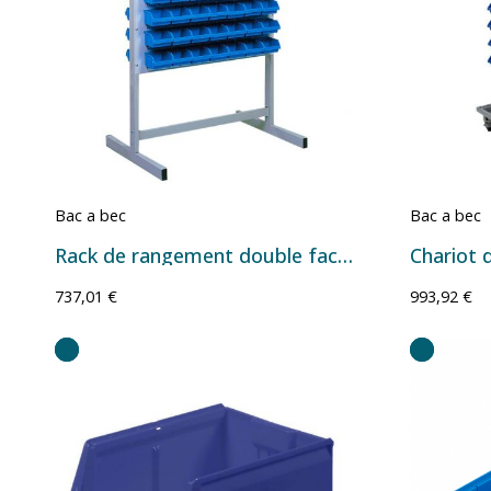
Bac a bec
Bac a bec
Rack de rangement double face Série ECO avec bacs à bec – Plusieurs configurations
737,01 €
993,92 €