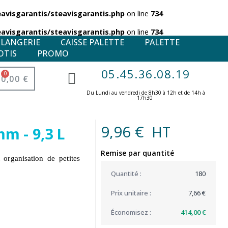
visgarantis/steavisgarantis.php
on line
734
visgarantis/steavisgarantis.php
on line
734
ULANGERIE
CAISSE PALETTE
PALETTE
OTIS
PROMO
05.45.36.08.19
0,00 €
Du Lundi au vendredi de 8h30 à 12h et de 14h à
17h30 ​
9,96 €
HT
m - 9,3 L
Remise par quantité
organisation de petites
180
7,66 €
414,00 €