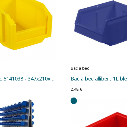
Bac a bec
Bac à bec 5141038 - 347x210x200 mm - 11 L Jaune
Bac à bec allibert 1L bl
2,48 €