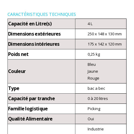
CARACTÉRISTIQUES TECHNIQUES
Capacité en Litre(s)
4 L
Dimensions extérieures
250 x 148 x 130 mm
Dimensions intérieures
175 x 142 x 120 mm
Poids net
0,25 kg
Bleu
Couleur
Jaune
Rouge
Type
bac a bec
Capacité par tranche
0 à 20 litres
Famille logistique
Picking
Qualité Alimentaire
Oui
Industrie