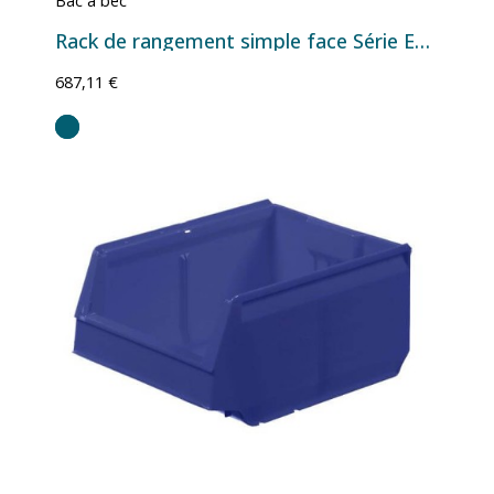
Bac a bec
Rack de rangement simple face Série European avec bacs à bec – Plusieurs configurations
687,11 €