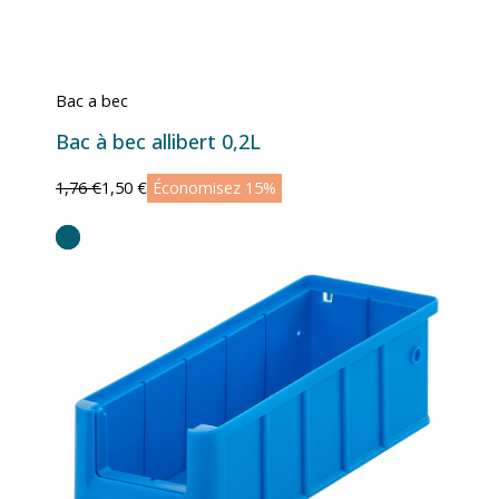
Bac a bec
Bac à bec allibert 0,2L
1,76 €
1,50 €
Économisez 15%