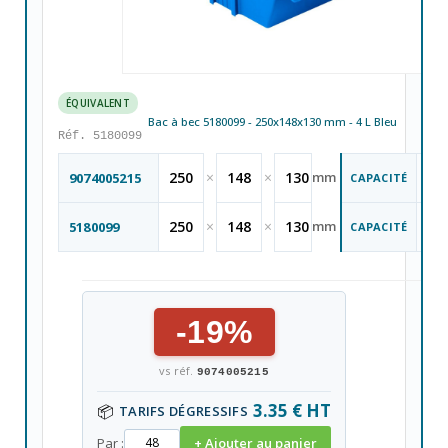
ÉQUIVALENT
Bac à bec 5180099 - 250x148x130 mm - 4 L Bleu
Réf. 5180099
4
250
×
148
×
130
mm
9074005215
CAPACITÉ
Li
L
4
250
×
148
×
130
mm
5180099
CAPACITÉ
Li
L
-19%
vs réf.
9074005215
3.35 € HT
📦
TARIFS DÉGRESSIFS
Par :
+ Ajouter au panier