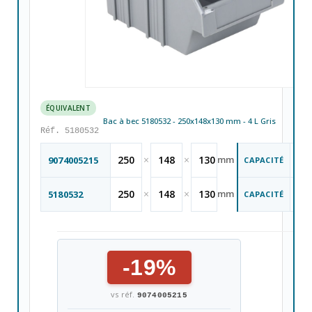
ÉQUIVALENT
Bac à bec 5180532 - 250x148x130 mm - 4 L Gris
Réf. 5180532
4
250
×
148
×
130
mm
9074005215
CAPACITÉ
Li
L
4
250
×
148
×
130
mm
5180532
CAPACITÉ
Li
L
-19%
vs réf.
9074005215