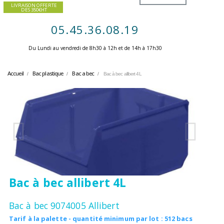
LIVRAISON OFFERTE
DES 350€HT
05.45.36.08.19
Du Lundi au vendredi de 8h30 à 12h et de 14h à 17h30 ​
Accueil
Bac plastique
Bac a bec
Bac à bec allibert 4L
Bac à bec allibert 4L
Bac à bec 9074005 Allibert
Tarif à la palette - quantité minimum par lot : 512 bacs