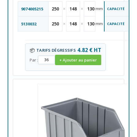
4
250
×
148
×
130
mm
9074005215
CAPACITÉ
Li
L
4
250
×
148
×
130
mm
5130032
CAPACITÉ
Li
L
4.82 € HT
📦
TARIFS DÉGRESSIFS
Par :
+ Ajouter au panier