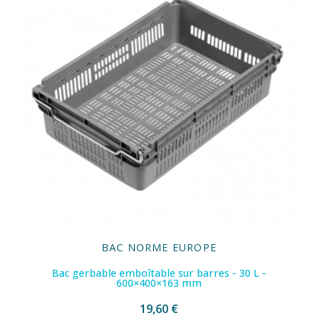
BAC NORME EUROPE
Bac gerbable emboîtable sur barres - 30 L -
600×400×163 mm
19,60 €