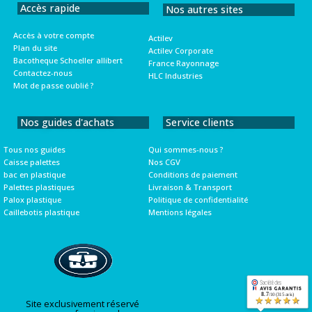
Accès rapide
Nos autres sites
Accès à votre compte
Actilev
Plan du site
Actilev Corporate
Bacotheque Schoeller allibert
France Rayonnage
Contactez-nous
HLC Industries
Mot de passe oublié ?
Nos guides d'achats
Service clients
Tous nos guides
Qui sommes-nous ?
Caisse palettes
Nos CGV
bac en plastique
Conditions de paiement
Palettes plastiques
Livraison & Transport
Palox plastique
Politique de confidentialité
Caillebotis plastique
Mentions légales
8.7
/10 (315 avis)
★★★★★
Site exclusivement réservé