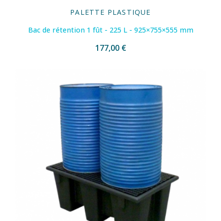
PALETTE PLASTIQUE
Bac de rétention 1 fût - 225 L - 925×755×555 mm
177,00 €