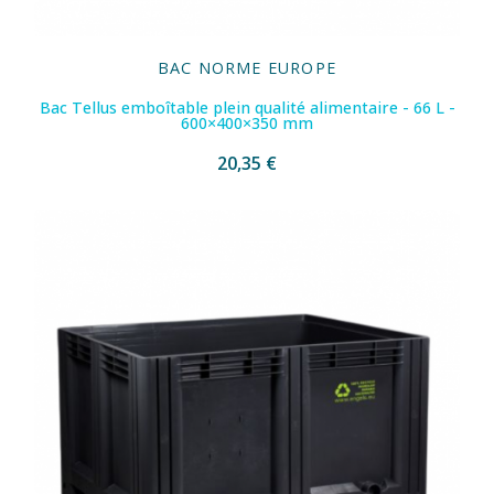
BAC NORME EUROPE
Bac Tellus emboîtable plein qualité alimentaire - 66 L -
600×400×350 mm
20,35 €