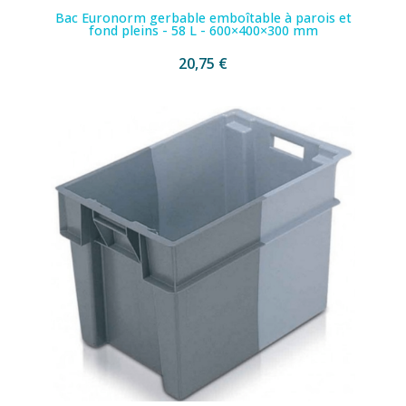
Bac Euronorm gerbable emboîtable à parois et
fond pleins - 58 L - 600×400×300 mm
20,75 €