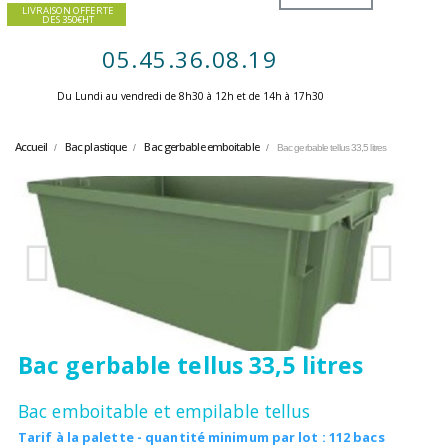
LIVRAISON OFFERTE
DES 350€HT
05.45.36.08.19
Du Lundi au vendredi de 8h30 à 12h et de 14h à 17h30 ​
Accueil
Bac plastique
Bac gerbable emboitable
Bac gerbable tellus 33,5 litres
Bac gerbable tellus 33,5 litres
Bac emboitable et empilable tellus
Tarif à la palette - quantité minimum par lot : 112 bacs