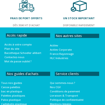
FRAIS DE PORT OFFERTS
UN STOCK IMPORTANT
DÈS 350€ HT D'ACHAT
DISPONIBLE RAPIDEMENT
Accès rapide
Nos autres sites
Accès à votre compte
Actilev
Plan du site
Actilev Corporate
Bacotheque Schoeller allibert
France Rayonnage
Contactez-nous
HLC Industries
Mot de passe oublié ?
Nos guides d'achats
Service clients
Tous nos guides
Qui sommes-nous ?
Caisse palettes
Nos CGV
bac en plastique
Conditions de paiement
Palettes plastiques
Livraison & Transport
Palox plastique
Politique de confidentialité
Caillebotis plastique
Mentions légales