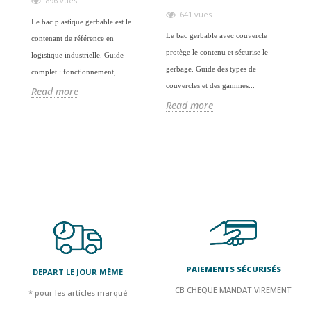
896 vues
P
641 vues
rt
Le bac plastique gerbable est le
Le bac gerbable avec couvercle
contenant de référence en
La 
protège le contenu et sécurise le
logistique industrielle. Guide
rem
gerbage. Guide des types de
complet : fonctionnement,...
réu
couvercles et des gammes...
Read more
typ
Read more
R
PAIEMENTS SÉCURISÉS
DEPART LE JOUR MÊME
CB CHEQUE MANDAT VIREMENT
* pour les articles marqué