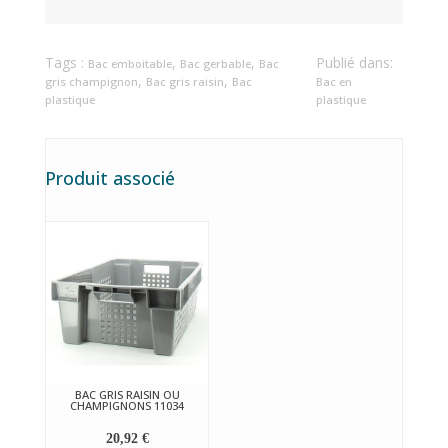
Tags :
,
,
Publié dans:
Bac emboitable
Bac gerbable
Bac
,
,
gris champignon
Bac gris raisin
Bac
Bac en
plastique
plastique
Produit associé
BAC GRIS RAISIN OU
CHAMPIGNONS 11034
20,92 €