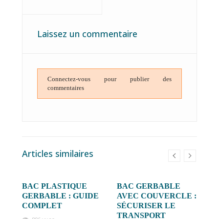
Laissez un commentaire
Connectez-vous pour publier des
commentaires
Articles similaires
BAC PLASTIQUE
BAC GERBABLE
C
GERBABLE : GUIDE
AVEC COUVERCLE :
P
COMPLET
SÉCURISER LE
E
TRANSPORT
C