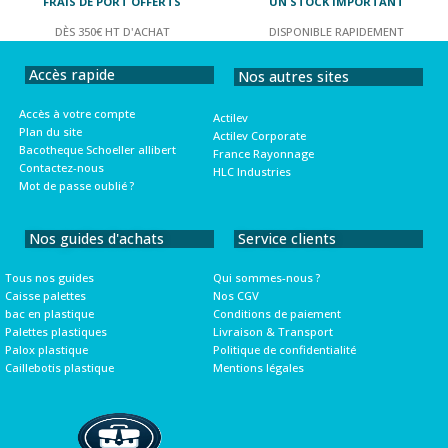
FRAIS DE PORT OFFERTS
UN STOCK IMPORTANT
DÈS 350€ HT D'ACHAT
DISPONIBLE RAPIDEMENT
Accès rapide
Nos autres sites
Accès à votre compte
Actilev
Plan du site
Actilev Corporate
Bacotheque Schoeller allibert
France Rayonnage
Contactez-nous
HLC Industries
Mot de passe oublié ?
Nos guides d'achats
Service clients
Tous nos guides
Qui sommes-nous ?
Caisse palettes
Nos CGV
bac en plastique
Conditions de paiement
Palettes plastiques
Livraison & Transport
Palox plastique
Politique de confidentialité
Caillebotis plastique
Mentions légales