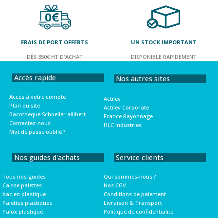
FRAIS DE PORT OFFERTS
UN STOCK IMPORTANT
DÈS 350€ HT D'ACHAT
DISPONIBLE RAPIDEMENT
Accès rapide
Nos autres sites
Accès à votre compte
Actilev
Plan du site
Actilev Corporate
Bacotheque Schoeller allibert
France Rayonnage
Contactez-nous
HLC Industries
Mot de passe oublié ?
Nos guides d'achats
Service clients
Tous nos guides
Qui sommes-nous ?
Caisse palettes
Nos CGV
bac en plastique
Conditions de paiement
Palettes plastiques
Livraison & Transport
Palox plastique
Politique de confidentialité