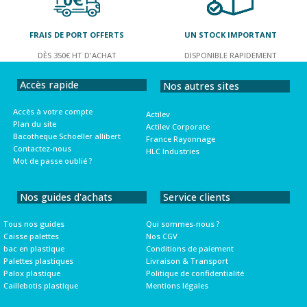
FRAIS DE PORT OFFERTS
UN STOCK IMPORTANT
DÈS 350€ HT D'ACHAT
DISPONIBLE RAPIDEMENT
Accès rapide
Nos autres sites
Accès à votre compte
Actilev
Plan du site
Actilev Corporate
Bacotheque Schoeller allibert
France Rayonnage
Contactez-nous
HLC Industries
Mot de passe oublié ?
Nos guides d'achats
Service clients
Tous nos guides
Qui sommes-nous ?
Caisse palettes
Nos CGV
bac en plastique
Conditions de paiement
Palettes plastiques
Livraison & Transport
Palox plastique
Politique de confidentialité
Caillebotis plastique
Mentions légales