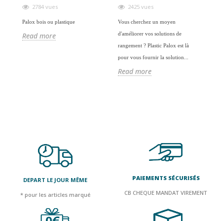
2784 vues
2425 vues
Palox bois ou plastique
Vous cherchez un moyen
Les
d'améliorer vos solutions de
con
Read more
rangement ? Plastic Palox est là
ran
pour vous fournir la solution...
mai
Read more
R
PAIEMENTS SÉCURISÉS
DEPART LE JOUR MÊME
CB CHEQUE MANDAT VIREMENT
* pour les articles marqué