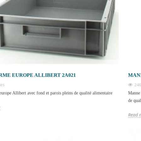
RME EUROPE ALLIBERT 2A021
MANN
ues
246
urope Allibert avec fond et parois pleins de qualité alimentaire
Manne à
de qual
e
Read 
STIQUE
BAC GERBABLE AVEC
LE CHOIX
COUVERCLE : SÉCURISER LE