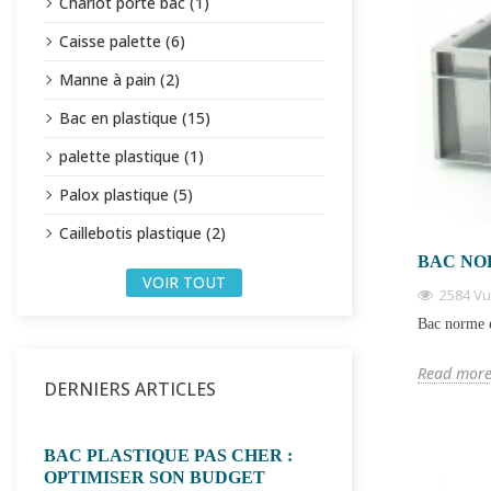
Chariot porte bac (1)
Caisse palette (6)
Manne à pain (2)
Bac en plastique (15)
palette plastique (1)
Palox plastique (5)
Caillebotis plastique (2)
BAC NO
VOIR TOUT
2584 V
Bac norme e
Read mor
DERNIERS ARTICLES
BAC PLASTIQUE PAS CHER :
CAGETTE PLA
OPTIMISER SON BUDGET
EMPILABLE : 