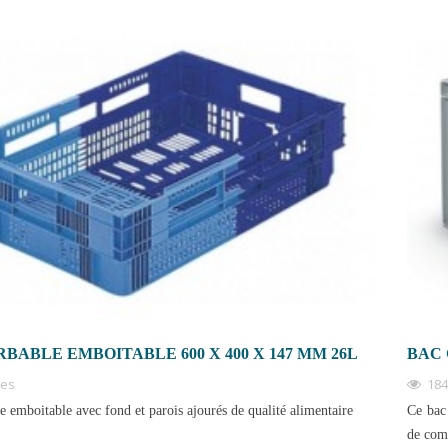
N PLASTIQUE :
COMMENT BIEN CHOISIR SA
CONTOURNABLE
CAISSE PALETTE ?
KAGE ET LA
3961 vues
Une caisse palette est un élément incontournable d’une
logistique performante. Pour répondre à des besoins
s caisses en plastique :
variés, il...
lentes. Idéales pour le
Read more
BABLE EMBOITABLE 600 X 400 X 147 MM 26L
BAC 
ues
184
e emboitable avec fond et parois ajourés de qualité alimentaire
Ce bac 
de comm