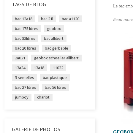
TAGS DE BLOG
Le bac embo
bac 13a18
bac 21l
bac a1120
Read mor
bac 175 litres
geobox
bac 32litres
bac allibert
bac 20 litres
bac gerbable
2a021
geobox schoeller allibert
13a24
13a18
11032
3 semelles
bac plastique
bac 27 litres
bac 56 litres
jumboy
chariot
GALERIE DE PHOTOS
GEOBOX