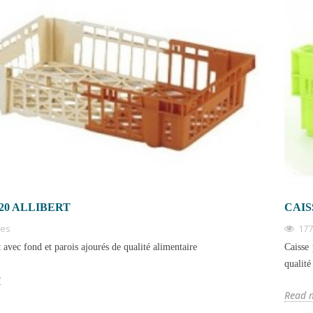
EL
TRANSPORT
628 vues
 empilable remplace les
Le bac gerbable avec couvercle protège le
vable, réutilisable,
contenu et sécurise le gerbage. Guide des
types et...
types de couvercles et des gammes...
Read more
20 ALLIBERT
CAIS
ues
177
 avec fond et parois ajourés de qualité alimentaire
Caisse 
qualité
e
Read 