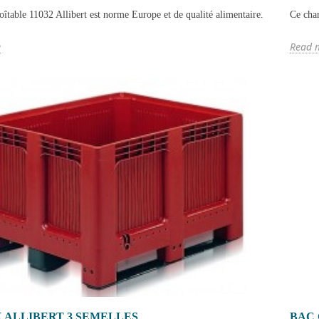
îtable 11032 Allibert est norme Europe et de qualité alimentaire.
Ce char
e
Read 
 ALLIBERT 3 SEMELLES
BAC 