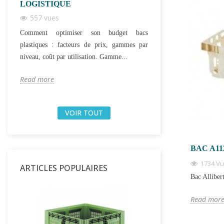
LOGISTIQUE
PROFESSIONN
557 vues
1039 vues
Comment optimiser son budget bacs
La cagette plastique
plastiques : facteurs de prix, gammes par
cagettes bois : la
niveau, coût par utilisation. Gamme...
empilable. Guide des 
Read more
Read more
VOIR TOUT
BAC A11
1734 V
ARTICLES POPULAIRES
Bac Allibert
Read mor