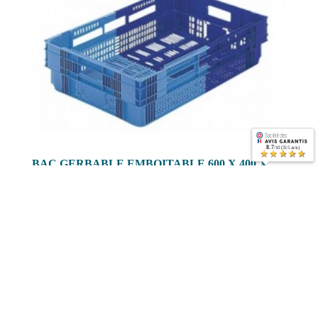
8.7
/10 (315 avis)
★★★★★
BAC GERBABLE EMBOITABLE 600 X 400 X
147 MM 26L
1978 Vues
Bac gerbable emboitable avec fond et parois ajourés de qualité
alimentaire
Read more