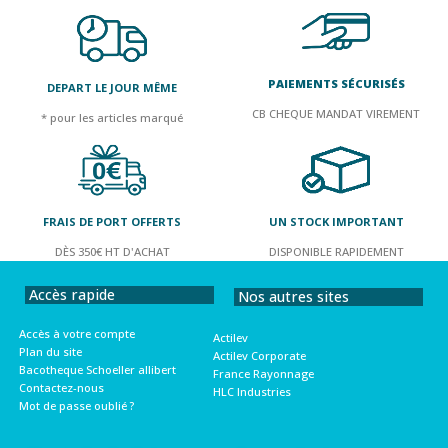
PAIEMENTS SÉCURISÉS
DEPART LE JOUR MÊME
CB CHEQUE MANDAT VIREMENT
* pour les articles marqué
FRAIS DE PORT OFFERTS
UN STOCK IMPORTANT
DÈS 350€ HT D'ACHAT
DISPONIBLE RAPIDEMENT
Accès rapide
Nos autres sites
Accès à votre compte
Actilev
Plan du site
Actilev Corporate
Bacotheque Schoeller allibert
France Rayonnage
Contactez-nous
HLC Industries
Mot de passe oublié ?