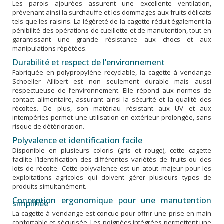
Les parois ajourées assurent une excellente ventilation,
prévenant ainsi la surchauffe et les dommages aux fruits délicats
tels que les raisins. La légèreté de la cagette réduit également la
pénibilité des opérations de cueillette et de manutention, tout en
garantissant une grande résistance aux chocs et aux
manipulations répétées.
Durabilité et respect de l’environnement
Fabriquée en polypropylène recyclable, la cagette à vendange
Schoeller Allibert est non seulement durable mais aussi
respectueuse de l’environnement. Elle répond aux normes de
contact alimentaire, assurant ainsi la sécurité et la qualité des
récoltes. De plus, son matériau résistant aux UV et aux
intempéries permet une utilisation en extérieur prolongée, sans
risque de détérioration.
Polyvalence et identification facile
Disponible en plusieurs coloris (gris et rouge), cette cagette
facilite l’identification des différentes variétés de fruits ou des
lots de récolte. Cette polyvalence est un atout majeur pour les
exploitations agricoles qui doivent gérer plusieurs types de
produits simultanément.
Conception ergonomique pour une manutention
simplifiée
La cagette à vendange est conçue pour offrir une prise en main
confortable et sécurisée. Les poignées intégrées permettent une