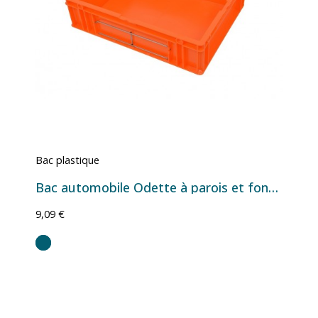
Bac plastique
Bac automobile Odette à parois et fond ouverts - 9 L - 396×297×114 mm
9,09 €