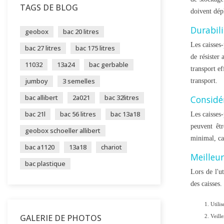
TAGS DE BLOG
doivent dép
Durabili
geobox
bac 20 litres
Les caisses-
bac 27 litres
bac 175 litres
de résister
11032
13a24
bac gerbable
transport ef
jumboy
3 semelles
transport.
bac allibert
2a021
bac 32litres
Considér
bac 21l
bac 56 litres
bac 13a18
Les caisses-
peuvent êtr
geobox schoeller allibert
minimal, ca
bac a1120
13a18
chariot
Meilleur
bac plastique
Lors de l'ut
des caisses.
Utili
GALERIE DE PHOTOS
Veille