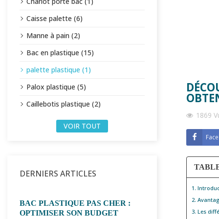
Chariot porte bac (1)
Caisse palette (6)
Manne à pain (2)
Bac en plastique (15)
palette plastique (1)
DÉCOU
Palox plastique (5)
OBTEN
Caillebotis plastique (2)
1869 V
VOIR TOUT
Fac
TABL
DERNIERS ARTICLES
1. Introdu
2. Avantag
BAC PLASTIQUE PAS CHER :
CAGETTE PLA
3. Les dif
OPTIMISER SON BUDGET
EMPILABLE : 