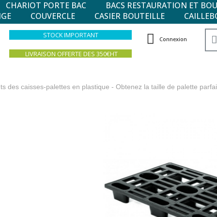
CHARIOT PORTE BAC
BACS RESTAURATION ET BO
NGE
COUVERCLE
CASIER BOUTEILLE
CAILLEB
STOCK IMPORTANT
Connexion
LIVRAISON OFFERTE DES 350€HT
des caisses-palettes en plastique - Obtenez la taille de palette parfai