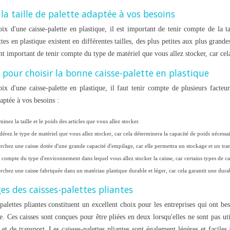
la taille de palette adaptée à vos besoins
ix d'une caisse-palette en plastique, il est important de tenir compte de la 
ttes en plastique existent en différentes tailles, des plus petites aux plus grand
t important de tenir compte du type de matériel que vous allez stocker, car cela
STIQUE
BAC GERBABLE AVEC
LE CHOIX
COUVERCLE : SÉCURISER LE
 pour choisir la bonne caisse-palette en plastique
EL
TRANSPORT
ix d'une caisse-palette en plastique, il faut tenir compte de plusieurs facteur
623 vues
aptée à vos besoins :
able remplace les cagettes
Le bac gerbable avec couvercle protège le contenu et
e, empilable. Guide des types
sécurise le gerbage. Guide des types de couvercles et
inez la taille et le poids des articles que vous allez stocker.
des gammes...
érez le type de matériel que vous allez stocker, car cela déterminera la capacité de poids nécessair
Read more
rchez une caisse dotée d'une grande capacité d'empilage, car elle permettra un stockage et un tran
 compte du type d'environnement dans lequel vous allez stocker la caisse, car certains types de ca
rchez une caisse fabriquée dans un matériau plastique durable et léger, car cela garantit une durab
s des caisses-palettes pliantes
palettes pliantes constituent un excellent choix pour les entreprises qui ont be
. Ces caisses sont conçues pour être pliées en deux lorsqu'elles ne sont pas uti
et de transport. Les caisses-palettes pliantes sont également légères et faciles 