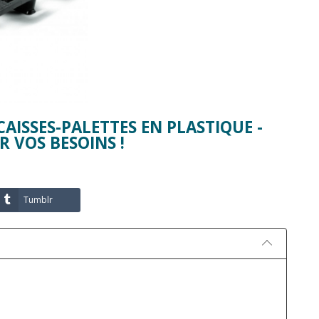
ISSES-PALETTES EN PLASTIQUE -
R VOS BESOINS !
Tumblr
BAC PLASTIQUE GERBABLE :
CAISSE PALETTE 120
GUIDE COMPLET
STOCKAGE ET TRA