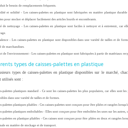
éduit le besoin de remplacements fréquents.
ilité et solidité - Les caisses-palettes en plastique sont fabriquées en matière plastique durabl
ites pour stocker et déplacer facilement des articles lourds et encombrants.
ité de nettoyage - Les caisses-palettes en plastique sont faciles à nettoyer et à entretenir, ca
yage.
N PLASTIQUE :
COMMENT BIEN CHOISIR SA
alence - Les caisses-palettes en plastique sont disponibles dans une variété de tailles et de form
CONTOURNABLE
CAISSE PALETTE ?
té de marchandises.
KAGE ET LA
3958 vues
t de l'environnement - Les caisses-palettes en plastique sont fabriquées à partir de matériaux recy
Une caisse palette est un élément incontournable d’une
érents types de caisses-palettes en plastique
logistique performante. Pour répondre à des besoins
s caisses en plastique :
lusieurs types de caisses-palettes en plastique disponibles sur le marché, cha
variés, il...
lentes. Idéales pour le
utilisés sont :
Read more
s-palettes plastiques standard - Ce sont les caisses-palettes les plus populaires, car elles sont le
ibles dans une variété de tailles et de formes.
s-palettes plastiques pliables - Ces caisses-palettes sont conçues pour être pliées et rangées lorsqu'
s-palettes plastiques emboîtables - Elles sont conçues pour être emboîtées les unes sur les autres, 
s-palettes en plastique pliables - Ces caisses sont conçues pour être pliées en deux et rangées lorsq
ale en matière de stockage et de transport.