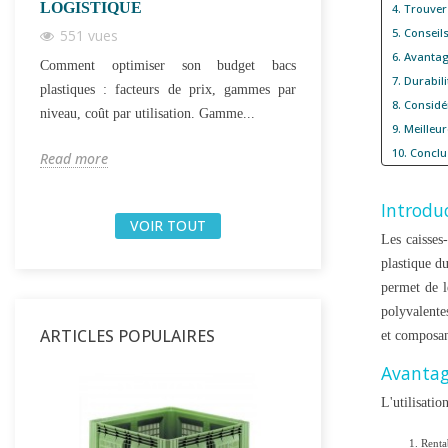
LOGISTIQUE
PROFESSIONN
4. Trouver
5. Conseil
551 vues
1035 vues
6. Avantag
Comment optimiser son budget bacs
La cagette plastique
7. Durabil
plastiques : facteurs de prix, gammes par
cagettes bois : la
8. Considé
niveau, coût par utilisation. Gamme...
empilable. Guide des 
9. Meilleu
10. Conclu
Read more
Read more
Introduc
VOIR TOUT
Les caisses
plastique du
permet de l
polyvalentes
ARTICLES POPULAIRES
et composant
Avantag
L'utilisatio
Rentab