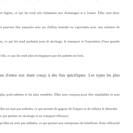
e et légère, ce qui les rend très résistantes aux dommages et à l'usure. Elles sont donc
r elles peuvent être essuyées avec un chiffon humide ou vaporisées avec une solution de
CAILLEBOTIS PLASTIQUE
QUEL TYPE DE CAI
es, ce qui les rend parfaites pour le stockage, le transport et l'exposition d'une grande
AGRICOLE
INDUSTRIEL CHOISI
3432 vues
3052 vues
clés, ce qui les rend plus écologiques que les palettes en bois.
Les caillebotis plastiques agricoles sont disponibles
Quel type de caillebotis industriel 
dans une gamme de tailles et de formes, permettant
Read more
cun d'entre eux étant conçu à des fins spécifiques. Les types les plus
aux...
Read more
s plus polyvalentes et les plus rentables. Elles sont conçues pour être empilables et sont
elles ne sont pas utilisées, ce qui permet de gagner de l'espace et de réduire le désordre.
ce qui permet un stockage et un transport efficaces.
u'elles ne sont pas utilisées, ce qui permet aux entreprises de bénéficier d'une efficacité