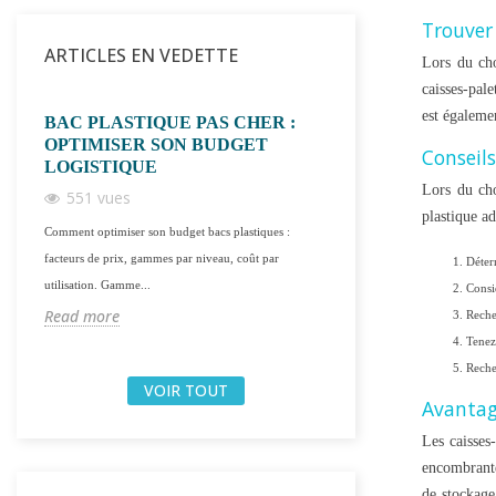
Trouver 
ARTICLES EN VEDETTE
Lors du cho
caisses-pale
est égalemen
BAC PLASTIQUE PAS CHER :
CAGETTE PLA
OPTIMISER SON BUDGET
EMPILABLE : 
Conseils
LOGISTIQUE
PROFESSIONN
Lors du cho
551 vues
1035 vues
plastique ad
Comment optimiser son budget bacs plastiques :
La cagette plastique empil
facteurs de prix, gammes par niveau, coût par
bois : lavable, réutilisabl
Déterm
utilisation. Gamme...
et...
Consid
Read more
Read more
Reche
Tenez
Reche
VOIR TOUT
Avantage
Les caisses-
encombrante
de stockage 