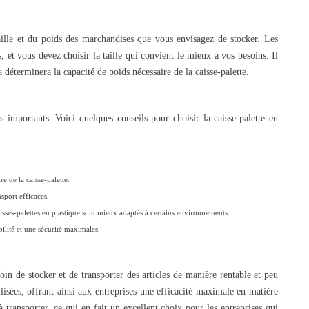
taille et du poids des marchandises que vous envisagez de stocker. Les
es, et vous devez choisir la taille qui convient le mieux à vos besoins. Il
 déterminera la capacité de poids nécessaire de la caisse-palette.
BAC PLASTIQUE GERBABLE :
CAISSE PALETTE 120
GUIDE COMPLET
STOCKAGE ET TRA
GRAND VOLUME
874 vues
s importants. Voici quelques conseils pour choisir la caisse-palette en
650 vues
Le bac plastique gerbable est le contenant de référence
Guide complet des caisses palettes 
en logistique industrielle. Guide complet :
Schoeller Allibert. Caractéristiques
fonctionnement,...
gammes...
e de la caisse-palette.
Read more
Read more
sport efficaces.
isses-palettes en plastique sont mieux adaptés à certains environnements.
ilité et une sécurité maximales.
soin de stocker et de transporter des articles de manière rentable et peu
lisées, offrant ainsi aux entreprises une efficacité maximale en matière
à transporter, ce qui en fait un excellent choix pour les entreprises qui