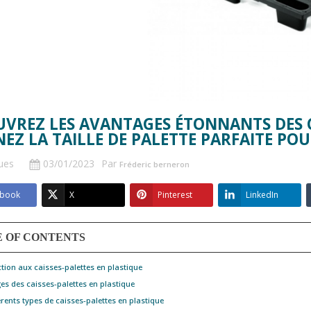
VREZ LES AVANTAGES ÉTONNANTS DES CA
EZ LA TAILLE DE PALETTE PARFAITE POU
ues
03/01/2023
Par
Fréderic berneron
ebook
X
Pinterest
LinkedIn
E OF CONTENTS
ction aux caisses-palettes en plastique
es des caisses-palettes en plastique
STIQUE
BAC GERBABLE AVEC
férents types de caisses-palettes en plastique
LE CHOIX
COUVERCLE : SÉCURISER LE