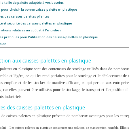
EL
TRANSPORT
 la taille de palette adaptée à vos besoins
s pour choisir la bonne caisse-palette en plastique
623 vues
es des caisses-palettes pliantes
 empilable remplace les
Le bac gerbable avec couvercle protège le
ité et sécurité des caisses-palettes en plastique
vable, réutilisable,
contenu et sécurise le gerbage. Guide des
rations relatives au coût et à l'entretien
types et...
types de couvercles et des gammes...
res pratiques pour l'utilisation des caisses-palettes en plastique
sion
Read more
tion aux caisses-palettes en plastique
-palettes en plastique sont des conteneurs de stockage utilisés dans de nombreuse
rable et légère, ce qui les rend parfaites pour le stockage et le déplacement de 
es empiler et de les stocker de manière efficace, ce qui permet aux entreprise
, car elles peuvent être utilisées pour le stockage, le transport et l'exposition
s industriels.
es des caisses-palettes en plastique
n de caisses-palettes en plastique présente de nombreux avantages pour les entrep
ilité - Les caisses-palettes en plastique constituent une solution de manutention rentable. Elles so