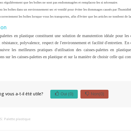
iez régulièrement que les boîtes ne sont pas endommagées et remplacez-les si nécessaire.
ez les boîtes dans un environnement sec et ventilé pour éviter les dommages causés par l'humidité
correctement les boîtes lorsque vous les transportez, afin d'éviter que les articles ne tombent de la
ion
-palettes en plastique constituent une solution de manutention idéale pour les en
t résistance, polyvalence, respect de l'environnement et facilité d'entretien. En 
suivre les meilleures pratiques d'utilisation des caisses-palettes en plasti
ns sur les caisses-palettes en plastique et sur la manière de choisir celle qui co
g vous a-t-il été utile?
Oui
(0)
Non
(0)
ns:
Palette plastique