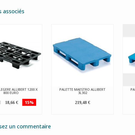
s associés
LEGERE ALLIBERT 1200 X
PALETTE MAESTRO ALLIBERT
PA
800 EURO
3L302
€
15%
18,66 €
219,48 €
ssez un commentaire