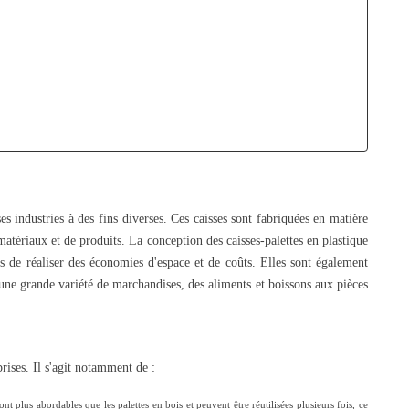
GRAND VOLUME
874 vues
650 vues
Le bac plastique gerbable est le contenant de
Guide complet des caisses pa
référence en logistique industrielle. Guide
1200 litres Schoell
complet : fonctionnement,...
Caractéristiques techniques
Read more
Read more
s industries à des fins diverses. Ces caisses sont fabriquées en matière
matériaux et de produits. La conception des caisses-palettes en plastique
s de réaliser des économies d'espace et de coûts. Elles sont également
 d'une grande variété de marchandises, des aliments et boissons aux pièces
rises. Il s'agit notamment de :
nt plus abordables que les palettes en bois et peuvent être réutilisées plusieurs fois, ce