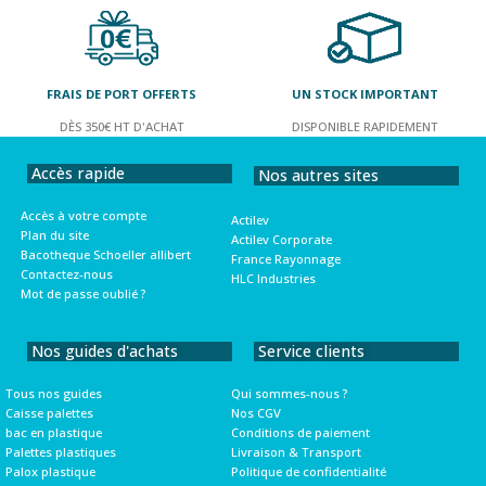
FRAIS DE PORT OFFERTS
UN STOCK IMPORTANT
DÈS 350€ HT D'ACHAT
DISPONIBLE RAPIDEMENT
Accès rapide
Nos autres sites
Accès à votre compte
Actilev
Plan du site
Actilev Corporate
Bacotheque Schoeller allibert
France Rayonnage
Contactez-nous
HLC Industries
Mot de passe oublié ?
Nos guides d'achats
Service clients
Tous nos guides
Qui sommes-nous ?
Caisse palettes
Nos CGV
bac en plastique
Conditions de paiement
Palettes plastiques
Livraison & Transport
Palox plastique
Politique de confidentialité