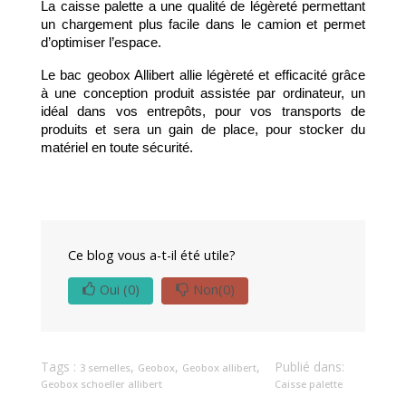
La caisse palette a une qualité de légèreté permettant 
un chargement plus facile dans le camion et permet 
d’optimiser l’espace. 
Le bac geobox Allibert allie légèreté et efficacité grâce 
à une conception produit assistée par ordinateur, un 
idéal dans vos entrepôts, pour vos transports de 
produits et sera un gain de place, pour stocker du 
matériel en toute sécurité.
Ce blog vous a-t-il été utile?
Oui
(0)
Non
(0)
Tags :
,
,
,
Publié dans:
3 semelles
Geobox
Geobox allibert
Geobox schoeller allibert
Caisse palette