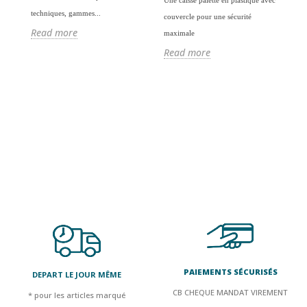
S
Une caisse palette en plastique avec
techniques, gammes...
P
couvercle pour une sécurité
Read more
maximale
Read more
Si 
nom
mar
aut
R
PAIEMENTS SÉCURISÉS
DEPART LE JOUR MÊME
CB CHEQUE MANDAT VIREMENT
* pour les articles marqué