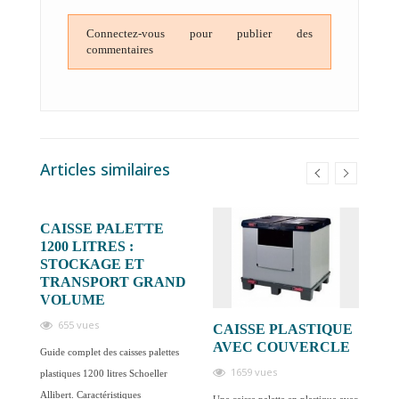
Connectez-vous pour publier des
commentaires
Articles similaires
CAISSE PALETTE
1200 LITRES :
STOCKAGE ET
TRANSPORT GRAND
VOLUME
655 vues
CAISSE PLASTIQUE
C
AVEC COUVERCLE
:
Guide complet des caisses palettes
D
1659 vues
plastiques 1200 litres Schoeller
t
E
Allibert. Caractéristiques