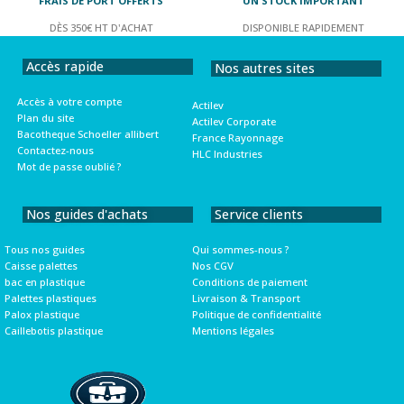
FRAIS DE PORT OFFERTS
UN STOCK IMPORTANT
DÈS 350€ HT D'ACHAT
DISPONIBLE RAPIDEMENT
Accès rapide
Nos autres sites
Accès à votre compte
Actilev
Plan du site
Actilev Corporate
Bacotheque Schoeller allibert
France Rayonnage
Contactez-nous
HLC Industries
Mot de passe oublié ?
Nos guides d'achats
Service clients
Tous nos guides
Qui sommes-nous ?
Caisse palettes
Nos CGV
bac en plastique
Conditions de paiement
Palettes plastiques
Livraison & Transport
Palox plastique
Politique de confidentialité
Caillebotis plastique
Mentions légales