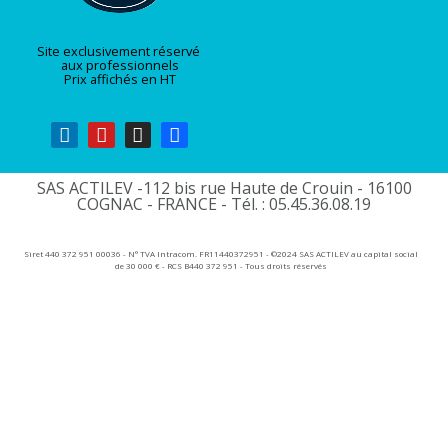
Site exclusivement réservé
aux professionnels
Prix affichés en HT
SAS ACTILEV -112 bis rue Haute de Crouin - 16100
COGNAC - FRANCE - Tél. : 05.45.36.08.19​
Siret 440 372 951 00036 - N° TVA Intracom. FR11440372951 - ©2024 SAS ACTILEV au capital social
de 30 000 € - RCS B440 372 951 - Tous droits réservés​​