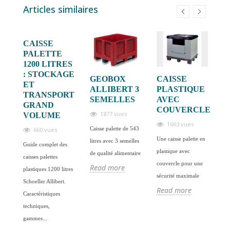
Articles similaires
T
CAISSE
PALETTE
A
1200 LITRES
: STOCKAGE
GEOBOX
CAISSE
C
?
ET
ALLIBERT 3
PLASTIQUE
P
TRANSPORT
SEMELLES
AVEC
:
GRAND
COUVERCLE
E
1877 vues
est
VOLUME
D
1663 vues
Caisse palette de 543
660 vues
E
une
Une caisse palette en
S
litres avec 3 semelles
Guide complet des
E
plastique avec
de qualité alimentaire
caisses palettes
P
couvercle pour une
Read more
plastiques 1200 litres
sécurité maximale
Schoeller Allibert.
Read more
Si
Caractéristiques
ac
techniques,
no
gammes...
pl