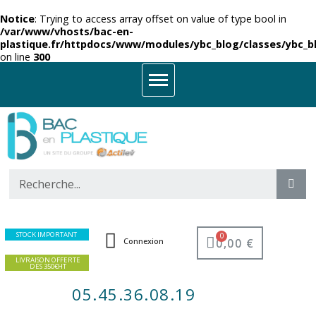
Notice
: Trying to access array offset on value of type bool in
/var/www/vhosts/bac-en-
plastique.fr/httpdocs/www/modules/ybc_blog/classes/ybc_b
on line
300
STOCK IMPORTANT
0,00 €
Connexion
LIVRAISON OFFERTE
DES 350€HT
05.45.36.08.19