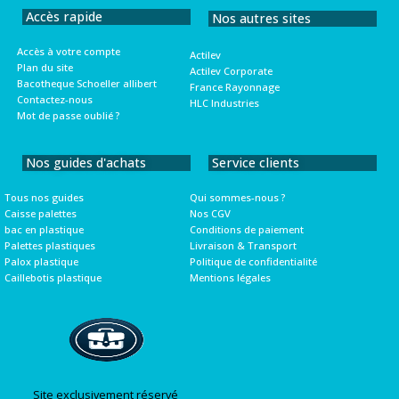
Accès rapide
Nos autres sites
Accès à votre compte
Actilev
Plan du site
Actilev Corporate
Bacotheque Schoeller allibert
France Rayonnage
Contactez-nous
HLC Industries
Mot de passe oublié ?
Nos guides d'achats
Service clients
Tous nos guides
Qui sommes-nous ?
Caisse palettes
Nos CGV
bac en plastique
Conditions de paiement
Palettes plastiques
Livraison & Transport
Palox plastique
Politique de confidentialité
Caillebotis plastique
Mentions légales
Site exclusivement réservé